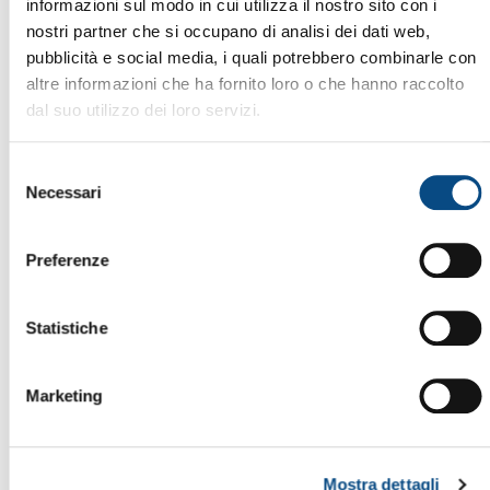
informazioni sul modo in cui utilizza il nostro sito con i
nostri partner che si occupano di analisi dei dati web,
pubblicità e social media, i quali potrebbero combinarle con
altre informazioni che ha fornito loro o che hanno raccolto
dal suo utilizzo dei loro servizi.
17 GIUGNO, 2025
Selezione
CESARO MAC IMPORT,
Necessari
del
PROTAGONISTA DEGLI
consenso
EVENTI INTERNAZIONALI
Preferenze
SULLA GESTIONE DEI
RIFIUTI
Statistiche
Leggi Tutto >
Marketing
Mostra dettagli