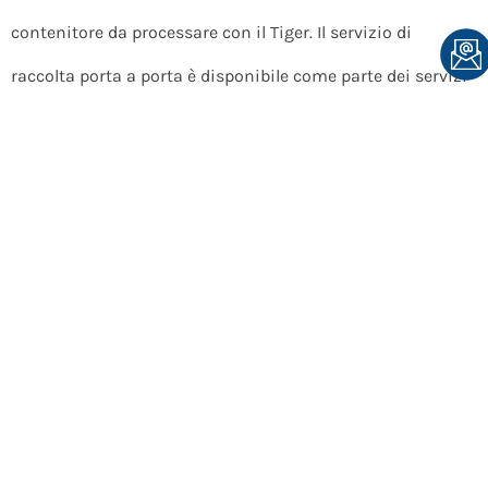
contenitore da processare con il Tiger. Il servizio di
raccolta porta a porta è disponibile come parte dei servizi
regolari offerti ai clienti commerciali”, ha detto Loczi.
“Con l’espansione del programma POWER, possiamo
anche accettare materiale in eccesso da altri trasportatori
e consegne da produttori o distributori di cibo nelle aree
circostanti. Queste consegne hanno portato in media 40-
60 tonnellate aggiuntive di rifiuti alimentari al mese alla
CMSA, e i numeri continuano a crescere.”
Educazione dei consumatori
Bioenergy Insight ha poi chiesto in che misura MSS