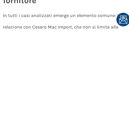
fornitore
In tutti i casi analizzati emerge un elemento comune: la
relazione con Cesaro Mac Import, che non si limita alla
semplice fornitura. Competenza tecnica, tempestività
nell’assistenza e capacità di fare rete con i clienti sono le
qualità che trasformano un acquisto in una vera
partnership. In un contesto competitivo e in
trasformazione come quello portuale, la capacità di
mettere a sistema tecnologia, sostenibilità e relazione
umana è ciò che fa davvero la differenza.