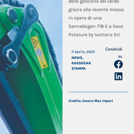
della gestione del verde
grazie alla recente messa
in opera di una
Sennebogen 718 E a Seco
Potature by Ivotrans Srl.
Condividi
11 Aprile, 2025
su
NEWS
,
RASSEGNA
STAMPA
Credits: Cesaro Mac Import