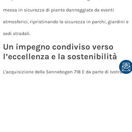
messa in sicurezza di piante danneggiate da eventi
atmosferici, ripristinando la sicurezza in parchi, giardini e
sedi stradali.
Un impegno condiviso verso
l’eccellenza e la sostenibilità
L’acquisizione della Sennebogen 718 E da parte di Ivotrans
Srl sottolinea l’impegno dell’azienda nell’adottare
tecnologie all’avanguardia per migliorare la qualità del
servizio e promuovere la sostenibilità ambientale. Cesaro
Mac Import si conferma un partner di riferimento per le
aziende che desiderano investire in soluzioni innovative e