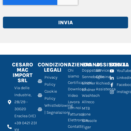
INVIA
CESARO
CONDIZIONI
AZIENDA
BRAND
ASSISTENZA
SOCIAL
MAC
LEGALI
Chi
Doppstadt
Service
YouTub
IMPORT
siamo
Sennebogen
Officina
Privacy
LinkedI
SRL
Certificazioni
Lindner
Richiedi
Policy
Facebo
Via delle
Download
Assistenza
Lindner
Cookie
Instag
Industrie,
Video
Washtech
Policy
28/29 -
Lavora
Allreco
Whistleblowing
con noi
MTB
30020
| Segnalazioni
Fatturazione
Il
Eraclea (VE)
Elettronica
Girasole
+39 0421 231
Contatti
Tiger
101