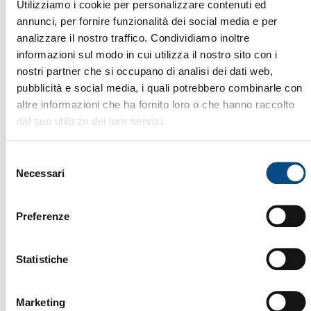
Utilizziamo i cookie per personalizzare contenuti ed
annunci, per fornire funzionalità dei social media e per
Le persone prima di tutto
: sappiamo che la qualità
analizzare il nostro traffico. Condividiamo inoltre
del lavoro dipende anche dalla qualità delle
informazioni sul modo in cui utilizza il nostro sito con i
nostri partner che si occupano di analisi dei dati web,
relazioni.
pubblicità e social media, i quali potrebbero combinarle con
Per questo ci impegniamo a creare un ambiente in
altre informazioni che ha fornito loro o che hanno raccolto
cui ciascuno possa sentirsi valorizzato, ascoltato e
dal suo utilizzo dei loro servizi.
coinvolto, contribuendo con le proprie competenze
Selezione
e la propria unicità alla crescita dell’azienda.
Necessari
del
consenso
COSTRUIAMO INSIEME IL
Preferenze
FUTURO DEL RICICLO
Che tu sia all’inizio del tuo percorso professionale o
Statistiche
abbia già maturato esperienza nel settore, siamo
sempre interessati a conoscere persone che
Marketing