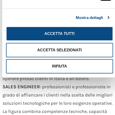
condividano i nostri valori e la nostra visione.
Inviaci la tua candidatura spontanea e raccontaci il
Mostra dettagli
tuo percorso.
SERVICE TECHNICIAN
: tecnici e tecniche
ACCETTA TUTTI
specializzati/e nell’assistenza, installazione e
manutenzione di macchine e impianti per il riciclo e
ACCETTA SELEZIONATI
il trattamento dei materiali.
Cerchiamo persone con competenze tecniche,
RIFIUTA
capacità di problem solving e disponibilità a
operare presso clienti in Italia e all’estero.
SALES ENGINEER
: professionisti e professioniste in
grado di affiancare i clienti nella scelta delle migliori
soluzioni tecnologiche per le loro esigenze operative.
La figura combina competenze tecniche, capacità