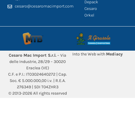
Depack
cesaro@cesaromacimport.com
Cesaro
Orkel
Into the Web with
Mediacy
Cesaro Mac Import S.r.l.
– Via
delle Industrie, 28/29 – 30020
Eraclea (VE)
C.F. e P.I.: IT03024640272 | Cap.
Soc. € 5.000.000,00 i.v. | R.E.A.
276349 | SDI T04ZHR3
© 2013-2026 All rights reserved