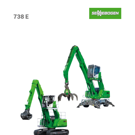
738 E