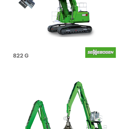
822 G