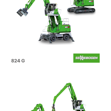
824 G