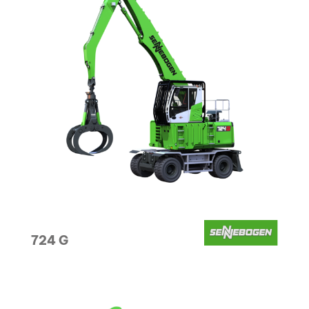
724 G