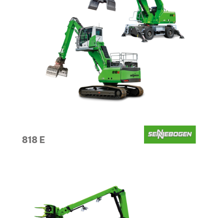
818 E