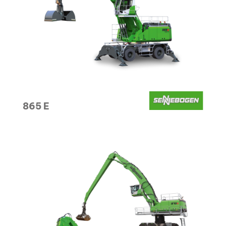
865 E