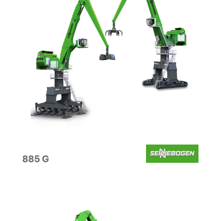
885 G