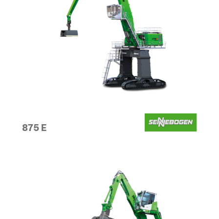
875 E