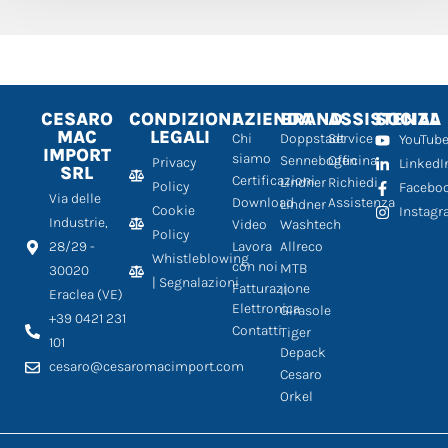
CESARO
CONDIZIONI
AZIENDA
BRAND
ASSISTENZA
SOCIAL
MAC
LEGALI
Chi
Doppstadt
Service
YouTub
IMPORT
siamo
Sennebogen
Officina
Privacy
LinkedI
SRL
Certificazioni
Lindner
Richiedi
Policy
Facebo
Via delle
Download
Assistenza
Lindner
Cookie
Instag
Industrie,
Video
Washtech
Policy
28/29 -
Lavora
Allreco
Whistleblowing
con noi
MTB
30020
| Segnalazioni
Fatturazione
Il
Eraclea (VE)
Elettronica
Girasole
+39 0421 231
Contatti
Tiger
101
Depack
cesaro@cesaromacimport.com
Cesaro
Orkel