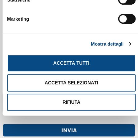
Marketing
MESSAGGIO
Mostra dettagli
ACCETTA TUTTI
PRIVACY POLICY
Accetto la
Privacy Policy
del sito.
ACCETTA SELEZIONATI
RIFIUTA
INVIA