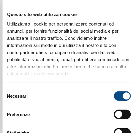
Cerchi informazioni sui nostri macchinari o
sull’usato? Sei nel posto giusto! Compila il form
Questo sito web utilizza i cookie
riceverai una risposta il prima possibile.
Utilizziamo i cookie per personalizzare contenuti ed
annunci, per fornire funzionalità dei social media e per
NOME & COGNOME
analizzare il nostro traffico. Condividiamo inoltre
informazioni sul modo in cui utilizza il nostro sito con i
nostri partner che si occupano di analisi dei dati web,
pubblicità e social media, i quali potrebbero combinarle con
EMAIL
altre informazioni che ha fornito loro o che hanno raccolto
dal suo utilizzo dei loro servizi.
Selezione
CELLULARE
Necessari
del
consenso
Preferenze
PERCHÉ CI CONTATTI?
Statistiche