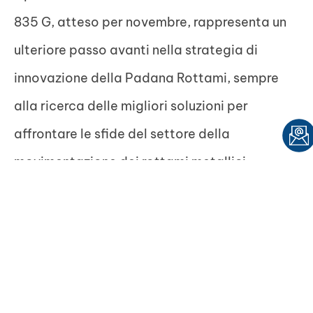
835 G, atteso per novembre, rappresenta un
ulteriore passo avanti nella strategia di
innovazione della Padana Rottami, sempre
alla ricerca delle migliori soluzioni per
affrontare le sfide del settore della
movimentazione dei rottami metallici.
In sintesi, la scelta di SENNEBOGEN si è
dimostrata vincente per Padana Rottami,
combinando efficienza operativa,
sostenibilità e comfort per gli operatori,
grazie anche al prezioso contributo di Cesaro