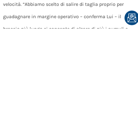
velocità. “Abbiamo scelto di salire di taglia proprio per
guadagnare in margine operativo – conferma Lui – il
braccio più lungo ci consente di alzare di più i cumuli e
stoccare maggiori volumi sulla stessa superficie”.
“SPETTACOLARE”: PAROLA DI
OPERATORE
Per conoscere la reale valutazione di ogni macchina, è
necessario parlare con chi la conosce veramente, ovvero
gli operatori. “L’abitacolo è semplicemente spettacolare –
racconta Stefano Galasso, operatore con quarant’anni di
esperienza in acciaieria, venti dei quali passati su