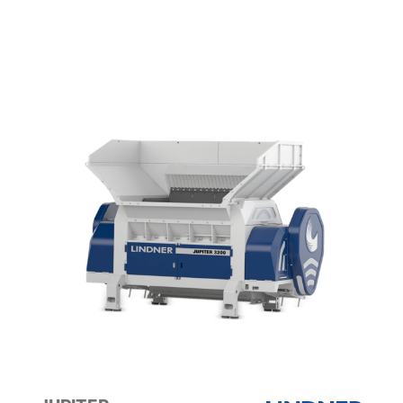
PET RECYCLING
Cesaro Mac Import realizza le soluzioni più adatte
alle esigenze dei suoi clienti.
VAI ALLE MACCHINE