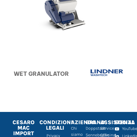
WET GRANULATOR
CESARO
CONDIZIONI
AZIENDA
BRAND
ASSISTENZA
SOCIAL
MAC
LEGALI
Chi
Doppstadt
Service
YouTub
IMPORT
siamo
Sennebogen
Officina
Privacy
LinkedI