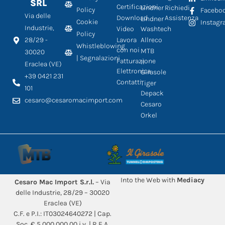
SRL
Certificazioni
Lindner
Richiedi
Policy
Facebo
Via delle
Download
Assistenza
Lindner
Cookie
Instag
Industrie,
Video
Washtech
Policy
28/29 -
Lavora
Allreco
Whistleblowing
con noi
MTB
30020
| Segnalazioni
Fatturazione
Il
Eraclea (VE)
Elettronica
Girasole
+39 0421 231
Contatti
Tiger
101
Depack
cesaro@cesaromacimport.com
Cesaro
Orkel
Into the Web with
Mediacy
Cesaro Mac Import S.r.l.
– Via
delle Industrie, 28/29 – 30020
Eraclea (VE)
C.F. e P.I.: IT03024640272 | Cap.
Soc. € 5.000.000,00 i.v. | R.E.A.