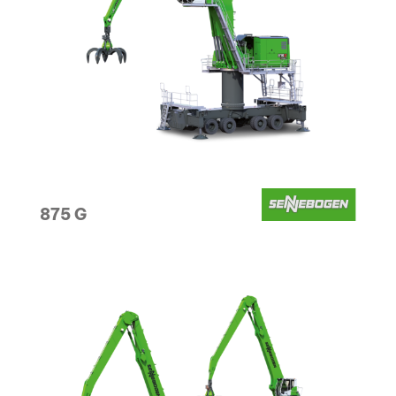
875 G