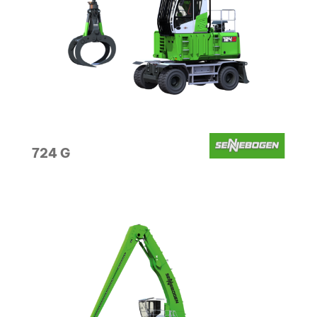
724 G