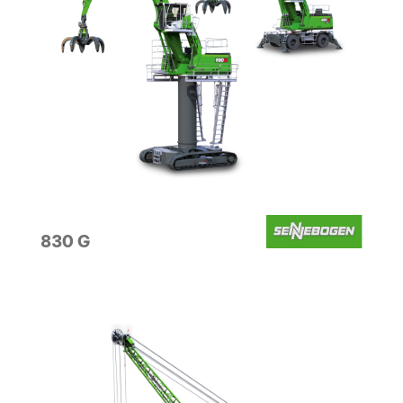
830 G