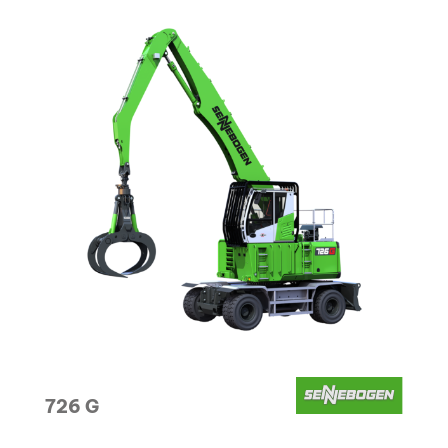
SELECTION
Cesaro Mac Import has the right solutions for the
needs of its customers.
726 G
ALL MACHINES