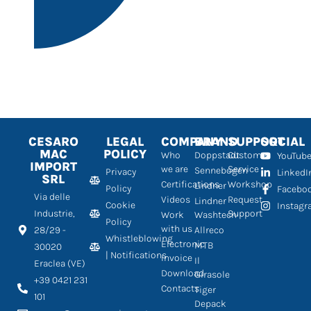
CESARO
LEGAL
COMPANY
BRAND
SUPPORT
SOCIAL
MAC
POLICY
Who
Doppstadt
Customer
YouTub
IMPORT
we are
Service
Sennebogen
Privacy
LinkedI
SRL
Certifications
Workshop
Lindner
Policy
Facebo
Via delle
Videos
Request
Lindner
Cookie
Instag
Industrie,
Support
Work
Washtech
Policy
with us
28/29 -
Allreco
Whistleblowing
Electronic
MTB
30020
| Notifications
Invoice
Il
Eraclea (VE)
Download
Girasole
+39 0421 231
Contacts
Tiger
101
Depack