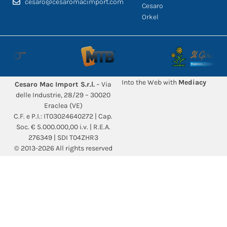
cesaro@cesaromacimport.com
Cesaro
Orkel
Into the Web with
Mediacy
Cesaro Mac Import S.r.l.
– Via
delle Industrie, 28/29 – 30020
Eraclea (VE)
C.F. e P.I.: IT03024640272 | Cap.
Soc. € 5.000.000,00 i.v. | R.E.A.
276349 | SDI T04ZHR3
© 2013-2026 All rights reserved