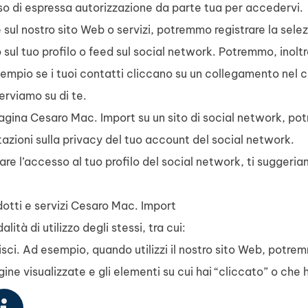
 caso di espressa autorizzazione da parte tua per accedervi.
 sul nostro sito Web o servizi, potremmo registrare la selezio
ul tuo profilo o feed sul social network. Potremmo, inoltre
esempio se i tuoi contatti cliccano su un collegamento nel 
erviamo su di te.
a pagina Cesaro Mac. Import su un sito di social network, p
tazioni sulla privacy del tuo account del social network.
lare l’accesso al tuo profilo del social network, ti suggeria
rodotti e servizi Cesaro Mac. Import
lità di utilizzo degli stessi, tra cui:
gisci. Ad esempio, quando utilizzi il nostro sito Web, potr
agine visualizzate e gli elementi su cui hai “cliccato” o che 