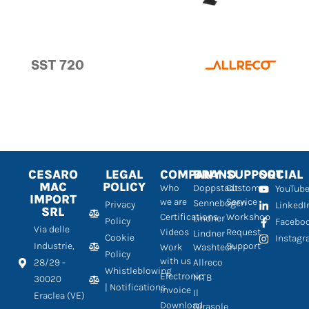
SST 720
CESARO
LEGAL
COMPANY
BRAND
SUPPORT
SOCIAL
MAC
POLICY
Who
Doppstadt
Customer
YouTub
IMPORT
we are
Service
Sennebogen
Privacy
LinkedI
SRL
Certifications
Workshop
Lindner
Policy
Facebo
Via delle
Videos
Request
Lindner
Cookie
Instag
Industrie,
Support
Work
Washtech
Policy
with us
28/29 -
Allreco
Whistleblowing
Electronic
MTB
30020
| Notifications
Invoice
Il
Eraclea (VE)
Download
Girasole