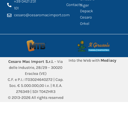
+39 0421 231
Contacts
Tiger
101
Depack
cesaro@cesaromacimport.com
Cesaro
Orkel
Into the Web with
Mediacy
Cesaro Mac Import S.r.l.
– Via
delle Industrie, 28/29 – 30020
Eraclea (VE)
C.F. e P.I.: IT03024640272 | Cap.
Soc. € 5.000.000,00 i.v. | R.E.A.
276349 | SDI T04ZHR3
© 2013-2026 All rights reserved