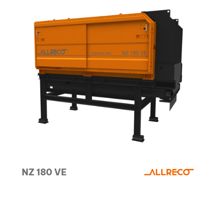
INDUSTRIAL WASTE
TREATMENT
Recovery is the most virtuous choice to make a
greener planet
NZ 180 VE
ALL MACHINES