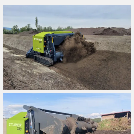
modo significativo la frantumazione indesiderata
Altezza del tunnel
1.800/2.300mm
delle impurità
Grazie alla riduzione della velocità consente di
3
Capacità di rotazione fino
1.500/3.000m
/h
risparmiare fino al 30% di carburante con un
a*
aumento della capacità di rotazione.
Velocità del tamburo
0-170/0-170 1/min
Risparmio sui costi di usura
Risparmio sui costi di manutenzione
Diametro del tamburo
1.000/1.200mm
Controllo completo del processo grazie alle
modalità operative preinstallate
Velocità di guida fino a...
50/50 m/min