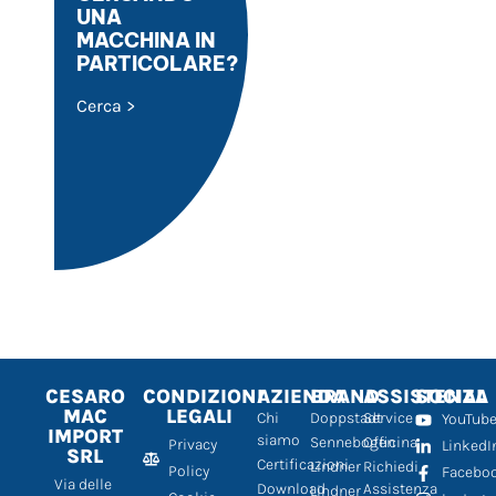
UNA
MACCHINA IN
PARTICOLARE?
Cerca >
CESARO
CONDIZIONI
AZIENDA
BRAND
ASSISTENZA
SOCIAL
MAC
LEGALI
Chi
Doppstadt
Service
YouTub
IMPORT
siamo
Sennebogen
Officina
Privacy
LinkedI
SRL
Certificazioni
Lindner
Richiedi
Policy
Facebo
Via delle
Download
Assistenza
Lindner