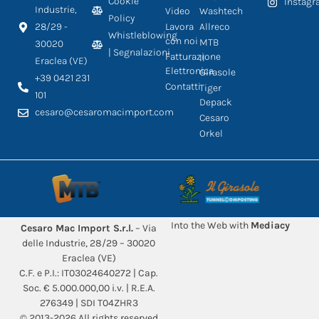
Cookie
Instag
Industrie,
Video
Washtech
Policy
28/29 -
Lavora
Allreco
Whistleblowing
con noi
MTB
30020
| Segnalazioni
Fatturazione
Il
Eraclea (VE)
Elettronica
Girasole
+39 0421 231
Contatti
Tiger
101
Depack
cesaro@cesaromacimport.com
Cesaro
Orkel
Into the Web with
Mediacy
Cesaro Mac Import S.r.l.
– Via
delle Industrie, 28/29 – 30020
Eraclea (VE)
C.F. e P.I.: IT03024640272 | Cap.
Soc. € 5.000.000,00 i.v. | R.E.A.
276349 | SDI T04ZHR3
© 2013-2026 All rights reserved