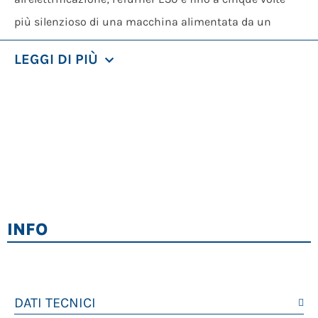
più silenzioso di una macchina alimentata da un
motore diesel. Con una lunghezza di circa 4 metri e una
LEGGI DI PIÙ
larghezza di 2,5 metri, il rivoltatore di andane è facile da
trasportare.
Ulteriori lanci sul mercato previsti per il 2023 e il
2024
Per JT RecTec, l’eTurner E380 è il primo passo verso un
portafoglio macchine completo. L’azienda di Velbert sta
attualmente lavorando insieme a Doppstadt allo
INFO
sviluppo di due tornitori per compost per quantità
maggiori di materiale. La presentazione dei primi
prototipi è prevista per l’autunno 2023. Alla fine
dell’anno seguirà anche una versione più grande
DATI TECNICI
dell’eTurner. “In 30 anni abbiamo acquisito una vasta