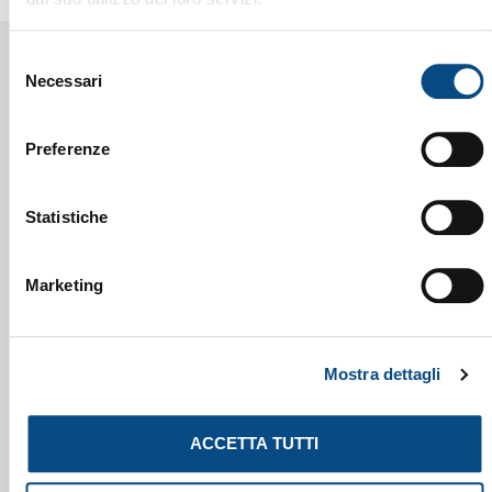
Selezione
Necessari
del
consenso
Preferenze
BROCHURE
Statistiche
Marketing
Mostra dettagli
ACCETTA TUTTI
E380 - E530