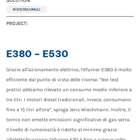
SOLUTION:
RIVOLTACUMULI
PROJECT:
E380 – E530
Grazie all’azionamento elettrico, l’eTurner E380 è molto
efficiente dal punto di vista delle risorse. “Nei test
pratici abbiamo rilevato un consumo medio inferiore a
tre litri. I motori diesel tradizionali, invece, consumano
fino a 15 litri all’ora”, spiega Jens Wiechmann. Inoltre, il
tornio non emette emissioni significative di gas serra.
Il livello di rumorosità è ridotto al minimo grazie
all’elettrificazione; l’eTurner E30 è fino a cinque volte