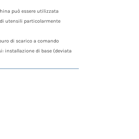
hina può essere utilizzata
 di utensili particolarmente
amburo di scarico a comando
i: installazione di base (deviata
ziona l’intera unità con tanta
to si traduce in periodi di
, la DU 265 si distingue per la
ntaminati e per andane