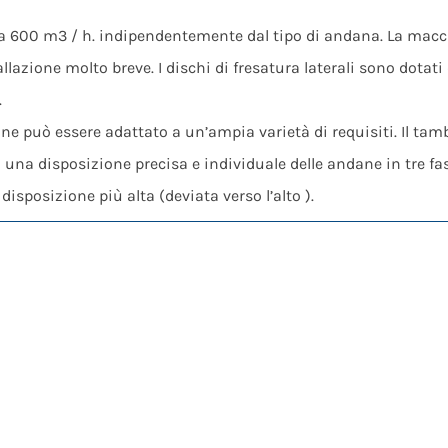
o a 600 m3 / h. indipendentemente dal tipo di andana. La macc
lazione molto breve. I dischi di fresatura laterali sono dotati
.
dane può essere adattato a un’ampia varietà di requisiti. Il t
una disposizione precisa e individuale delle andane in tre fas
disposizione più alta (deviata verso l’alto ).
di un attacco a tre punti. Ruotando a 1000 giri / min, la PTO a
soddisfatti.
tilizzati componenti di noti produttori. Il design ben congegna
e il funzionamento. Come tutte le macchine Doppstadt, inoltre
tura e il trattamento efficaci di andane di compost, terreni co
rganici.