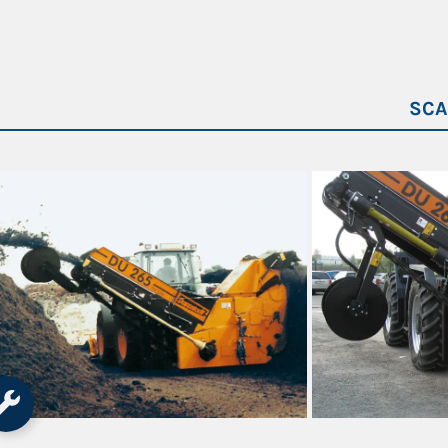
2950
3030
SCA
2867