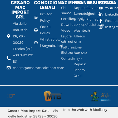
CESARO
CONDIZIONI
AZIENDA
BRAND
ASSISTENZA
SOCIAL
MAC
LEGALI
Chi
Doppstadt
Service
YouTub
IMPORT
siamo
Sennebogen
Officina
Privacy
LinkedI
SRL
Certificazioni
Lindner
Richiedi
Policy
Facebo
Via delle
Download
Assistenza
Lindner
Cookie
Instag
Industrie,
Video
Washtech
Policy
28/29 -
Lavora
Allreco
Whistleblowing
con noi
MTB
30020
| Segnalazioni
Fatturazione
Il
Eraclea (VE)
Elettronica
Girasole
+39 0421 231
Contatti
Tiger
101
Depack
cesaro@cesaromacimport.com
Cesaro
Orkel
Into the Web with
Mediacy
Cesaro Mac Import S.r.l.
– Via
delle Industrie, 28/29 – 30020