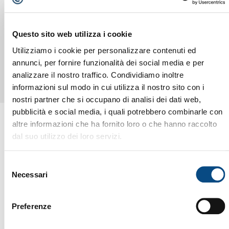
Questo sito web utilizza i cookie
BDR 2400 U/R / 1645 / 1245 / 945
Utilizziamo i cookie per personalizzare contenuti ed
annunci, per fornire funzionalità dei social media e per
analizzare il nostro traffico. Condividiamo inoltre
informazioni sul modo in cui utilizza il nostro sito con i
nostri partner che si occupano di analisi dei dati web,
pubblicità e social media, i quali potrebbero combinarle con
altre informazioni che ha fornito loro o che hanno raccolto
dal suo utilizzo dei loro servizi.
POTREBBE INTERESSARTI ANCHE...
Selezione
Necessari
del
consenso
Preferenze