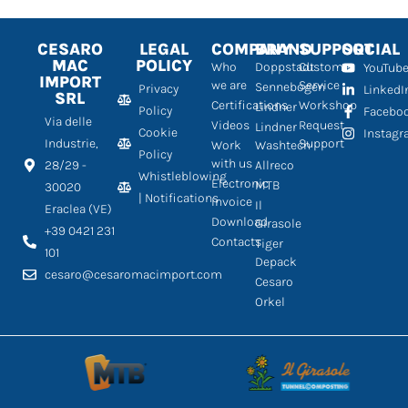
CESARO
LEGAL
COMPANY
BRAND
SUPPORT
SOCIAL
MAC
POLICY
Who
Doppstadt
Customer
YouTub
IMPORT
we are
Service
Sennebogen
Privacy
LinkedI
SRL
Certifications
Workshop
Lindner
Policy
Facebo
Via delle
Videos
Request
Lindner
Cookie
Instag
Industrie,
Support
Work
Washtech
Policy
with us
28/29 -
Allreco
Whistleblowing
Electronic
MTB
30020
| Notifications
Invoice
Il
Eraclea (VE)
Download
Girasole
+39 0421 231
Contacts
Tiger
101
Depack
cesaro@cesaromacimport.com
Cesaro
Orkel