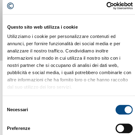
BDR 2400 U/R / 1645 / 1245 / 945
Questo sito web utilizza i cookie
Utilizziamo i cookie per personalizzare contenuti ed
annunci, per fornire funzionalità dei social media e per
analizzare il nostro traffico. Condividiamo inoltre
informazioni sul modo in cui utilizza il nostro sito con i
nostri partner che si occupano di analisi dei dati web,
pubblicità e social media, i quali potrebbero combinarle con
altre informazioni che ha fornito loro o che hanno raccolto
dal suo utilizzo dei loro servizi.
YOU MIGHT ALSO BE INTERESTED
IN...
Selezione
Necessari
del
consenso
Preferenze