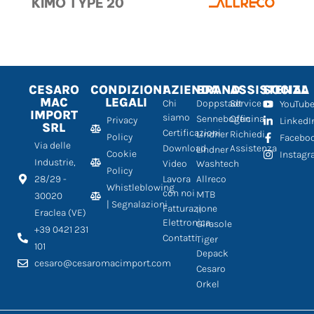
KIMO TYPE 20
CESARO
CONDIZIONI
AZIENDA
BRAND
ASSISTENZA
SOCIAL
MAC
LEGALI
Chi
Doppstadt
Service
YouTub
IMPORT
siamo
Sennebogen
Officina
Privacy
LinkedI
SRL
Certificazioni
Lindner
Richiedi
Policy
Facebo
Via delle
Download
Assistenza
Lindner
Cookie
Instag
Industrie,
Video
Washtech
Policy
28/29 -
Lavora
Allreco
Whistleblowing
con noi
MTB
30020
| Segnalazioni
Fatturazione
Il
Eraclea (VE)
Elettronica
Girasole
+39 0421 231
Contatti
Tiger
101
Depack
cesaro@cesaromacimport.com
Cesaro
Orkel