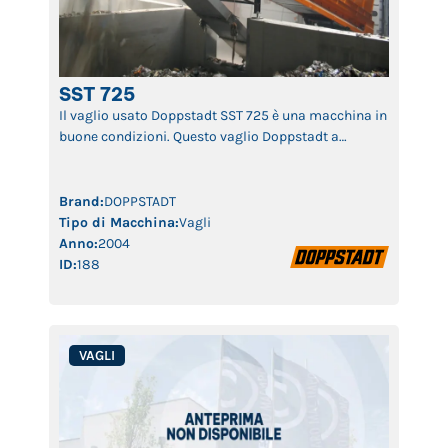
SST 725
Il vaglio usato Doppstadt SST 725 è una macchina in
buone condizioni. Questo vaglio Doppstadt a
tambruo rotante è in grado di vagliare senza alcuna
difficoltà anche i materiali più difficili. Il vaglio
usato Doppstadt SST 725 trova spazio negli impianti
Brand:
DOPPSTADT
di selezione e di trattamento dei rifiuti, come pure
Tipo di Macchina:
Vagli
negli impianti di compostaggio. Grazie […]
Anno:
2004
ID:
188
VAGLI