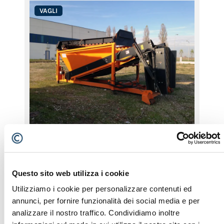
VAGLI
DSS
Vaglio stellare usato Doppstadt DSS. Da revisionare.
In versione fissa. Alimentazione elettrica.
Equipaggiato con nastro inferiore di raccolta.
Questo sito web utilizza i cookie
Ingombro e potenza impegnati molto ridotti.
Brand:
DOPPSTADT
Utilizziamo i cookie per personalizzare contenuti ed
Tipo di Macchina:
Vagli
annunci, per fornire funzionalità dei social media e per
Anno:
analizzare il nostro traffico. Condividiamo inoltre
ID:
67