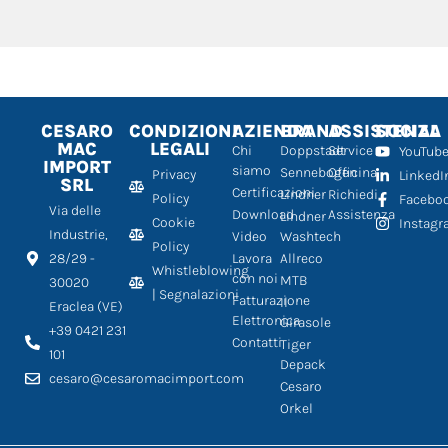
CESARO
CONDIZIONI
AZIENDA
BRAND
ASSISTENZA
SOCIAL
MAC
LEGALI
Chi
Doppstadt
Service
YouTub
IMPORT
siamo
Sennebogen
Officina
Privacy
LinkedI
SRL
Certificazioni
Lindner
Richiedi
Policy
Facebo
Via delle
Download
Assistenza
Lindner
Cookie
Instag
Industrie,
Video
Washtech
Policy
28/29 -
Lavora
Allreco
Whistleblowing
con noi
MTB
30020
| Segnalazioni
Fatturazione
Il
Eraclea (VE)
Elettronica
Girasole
+39 0421 231
Contatti
Tiger
101
Depack
cesaro@cesaromacimport.com
Cesaro
Orkel