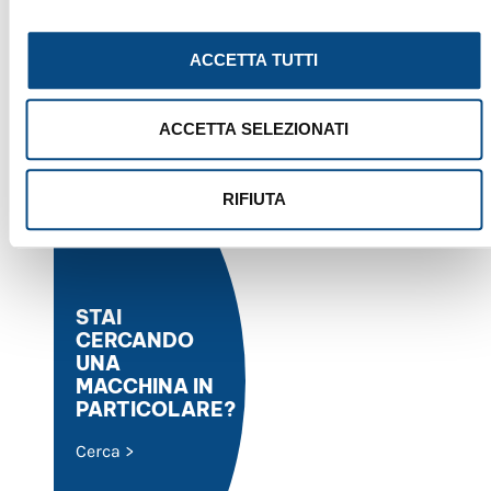
Tipo di Macchina:
Vagli
gestione dei rifiuti. Robusto, affidabile e versatile, il
Anno:
2001
SM 518 è ideale […]
ID:
269
ACCETTA TUTTI
ACCETTA SELEZIONATI
RIFIUTA
STAI
CERCANDO
UNA
MACCHINA IN
PARTICOLARE?
Cerca >