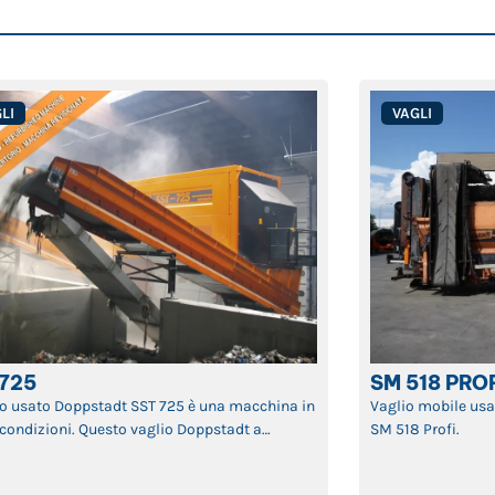
LI
VAGLI
 725
SM 518 PRO
lio usato Doppstadt SST 725 è una macchina in
Vaglio mobile usa
condizioni. Questo vaglio Doppstadt a
SM 518 Profi.
o rotante è in grado di vagliare senza alcuna
ltà anche i materiali più difficili. Il vaglio