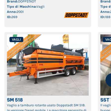
usato 
Brand:
DOPPSTADT
Brand
settori del riciclaggio, del compostaggio e della
di sele
Tipo di Macchina:
Vagli
Tipo d
gestione dei rifiuti. Robusto, affidabile e versatile, il
negli 
Anno:
2001
Anno:
SM 518 è ideale […]
ID:
269
ID:
188
VAGLI
VAG
SM 518
SST
Vaglio a tamburo rotante usato Doppstadt SM 518.
Il vag
In versione Diesel mobile. La macchina necessita di
buone 