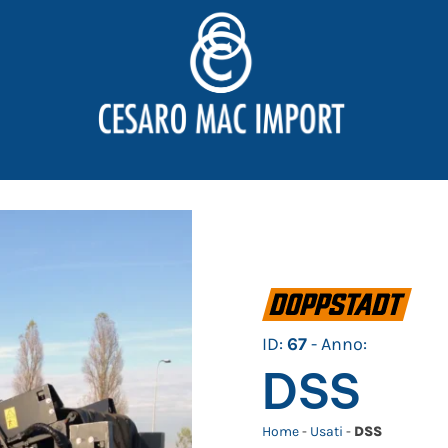
ID:
67
- Anno:
DSS
Home
-
Usati
-
DSS