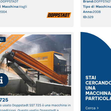
Doppstadt SST 725 trova spazio negli impianti
:
DOPPSTADT
Brand:
DOPPSTAD
zione e di trattamento dei rifiuti, come pure
i Macchina:
Vagli
Tipo di Macchina
impianti di compostaggio. Grazie […]
2004
Anno:
2008
ID:
329
LI
STAI
CERCAND
UNA
MACCHINA 
PARTICOL
 725
lio usato Doppstadt SST 725 è una macchina in
Cerca >
condizioni. Questo vaglio Doppstadt a