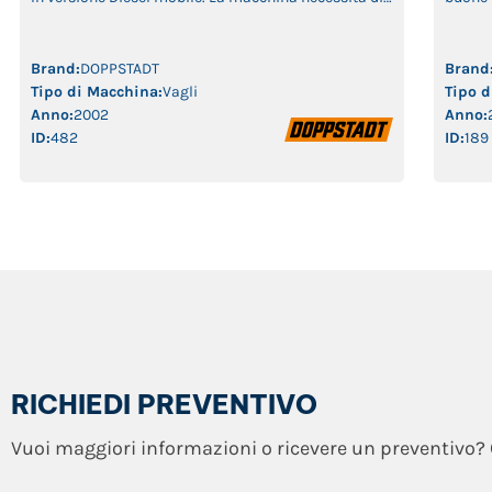
revisione. Le foto sono rappresentative. Per maggiori
tambru
informazioni clicca il pulsante richiedi preventivo
diffico
usato 
Brand:
DOPPSTADT
Brand
di sele
Tipo di Macchina:
Vagli
Tipo d
negli 
Anno:
2002
Anno:
ID:
482
ID:
189
RICHIEDI PREVENTIVO
Vuoi maggiori informazioni o ricevere un preventivo? 