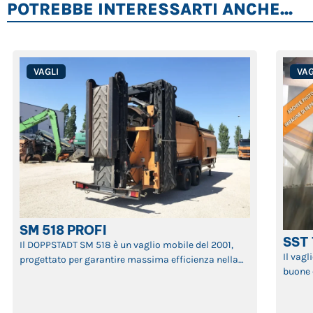
POTREBBE INTERESSARTI ANCHE...
VAGLI
VAG
SM 518 PROFI
SST
Il DOPPSTADT SM 518 è un vaglio mobile del 2001,
Il vag
progettato per garantire massima efficienza nella
buone 
separazione e classificazione dei materiali. Grazie al
tambru
suo tamburo rotante e alla tecnologia avanzata,
diffico
questa macchina assicura elevate prestazioni nei