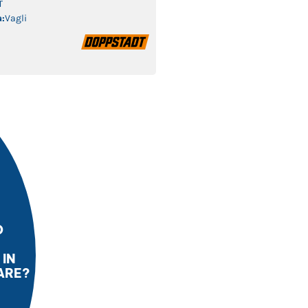
T
:
Vagli
O
IN
ARE?