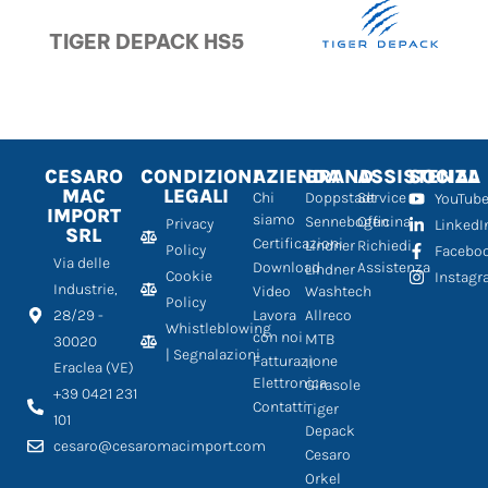
TIGER DEPACK HS5
CESARO
CONDIZIONI
AZIENDA
BRAND
ASSISTENZA
SOCIAL
MAC
LEGALI
Chi
Doppstadt
Service
YouTub
IMPORT
siamo
Sennebogen
Officina
Privacy
LinkedI
SRL
Certificazioni
Lindner
Richiedi
Policy
Facebo
Via delle
Download
Assistenza
Lindner
Cookie
Instag
Industrie,
Video
Washtech
Policy
28/29 -
Lavora
Allreco
Whistleblowing
con noi
MTB
30020
| Segnalazioni
Fatturazione
Il
Eraclea (VE)
Elettronica
Girasole
+39 0421 231
Contatti
Tiger
101
Depack
cesaro@cesaromacimport.com
Cesaro
Orkel