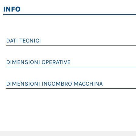
INFO
DATI TECNICI
TIGER HS 10 UNIT PRODUZIONE STANDARD
DIMENSIONI OPERATIVE
TRAMOGGIA
altezza tramoggia di carico
DIMENSIONI INGOMBRO MACCHINA
GAMBE
larghezza tramoggia di carico
lunghezza max
SEPARAZIONE
altezza scarico plastica
larghezza max
ESTRAZIONE PLASTICA
altezza max telaio