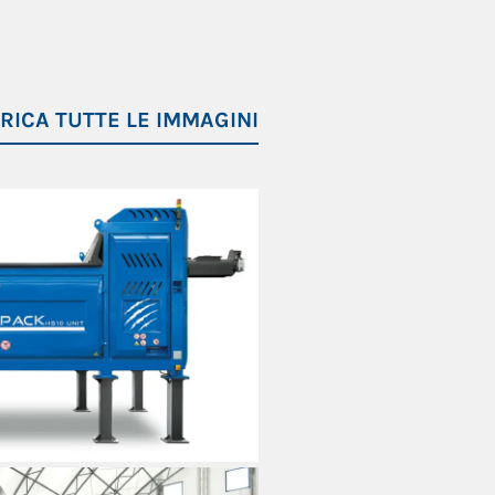
alimentazione 5,5 kW
RICA TUTTE LE IMMAGINI
azione 3 kW
processo e linea lavaggio
’acqua in ingresso