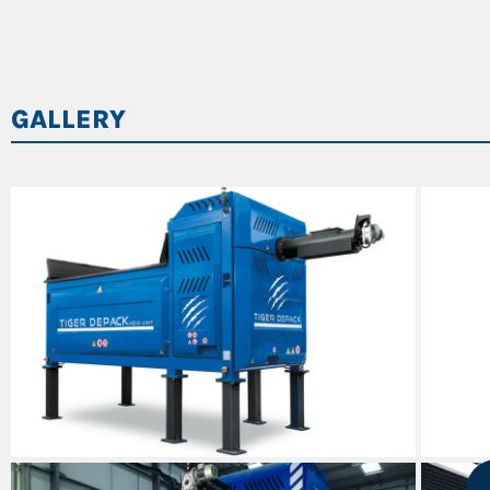
MOTORI
altezza max
lunghezza esterna estrattore plastica
GALLERY
Iunghezza telaio
LIQUIDI
altezza gambe standard
PARTE ELETTRICA E SOFTWARE