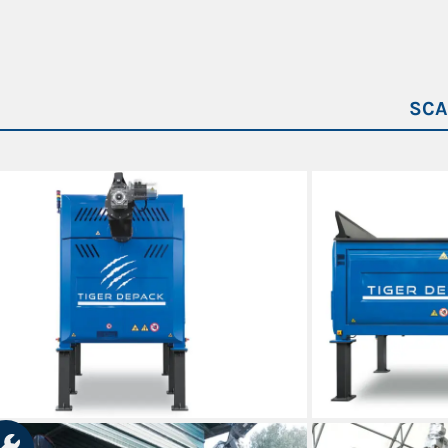
Motore albero ABB 55 kW
4.160 mm
Motore con motoriduttore per tramoggia di 
1.600 mm
SCA
Motore con motoriduttore per coclea di estr
5.800 mm
Doppia linea ingresso acqua: linea acqua di 
1.200 mm
Elettrovalvola per la regolazione del flusso d
Contatori
Pannello di controllo con touchscreen
Software
Avviamento graduale 55 kW