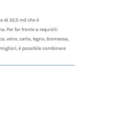
ra di 22,5 m2 che è
. Per far fronte a requisiti
ca, vetro, carta, legno, biomassa,
 migliori, è possibile combinare
a in modo efficace e meccanico
ine mobili e sono quindi
à ottimale ai rispettivi requisiti