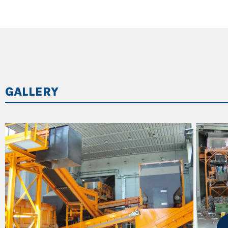
Efficienza energetica
Tipo di mesh
Spessore della parete del tamburo (mm)
Velocità del tamburo (min-1)
GALLERY
Area di screening (m²)