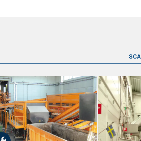
IE2
selezionabile
selezionabile
7-21
SCA
22,5