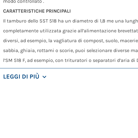
modo controllato .
CARATTERISTICHE PRINCIPALI
Il tamburo dello SST 518 ha un diametro di 1,8 me una lunghe
completamente utilizzata grazie all’alimentazione brevettata 
diversi, ad esempio, la vagliatura di compost, suolo, macerie l
sabbia, ghiaia, rottami o scorie, puoi selezionare diverse ma
l’SM 518 F, ad esempio, con trituratori o separatori d’aria di
La vite è posizionata internamente, consentendo un’installa
LEGGI DI PIÙ
dalla trasmissione diretta della ruota dentata con motoridut
L’SST 518 è un vero artista in trasformazione. I suoi tamburi
intercambiabili. La gamma di tamburi di vagliatura aggiuntivi
di materiale, in particolare per i requisiti di funzionamento
APPLICAZIONI
Lavorazione del legno di scarto