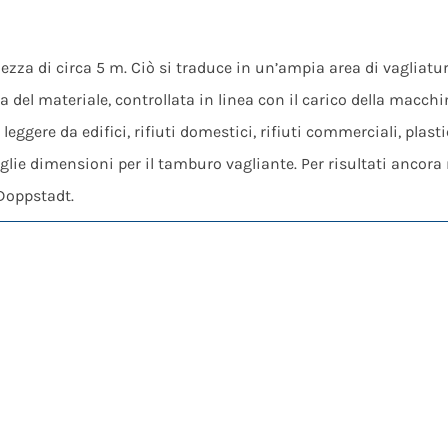
zza di circa 5 m. Ciò si traduce in un’ampia area di vagliatu
del materiale, controllata in linea con il carico della macchina
eggere da edifici, rifiuti domestici, rifiuti commerciali, plasti
glie dimensioni per il tamburo vagliante. Per risultati ancora
 Doppstadt.
zione orizzontale della macchina. La potenza viene trasferit
tori al corpo del tamburo vagliante.
 vaglianti sono identici a quelli utilizzati nelle nostre macch
 disponibili garantisce la massima flessibilità e l’adattabilit
 continuo.