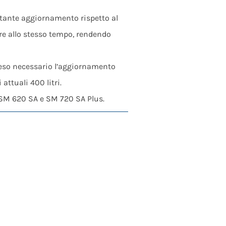
rtante aggiornamento rispetto al
are allo stesso tempo, rendendo
 reso necessario l’aggiornamento
attuali 400 litri.
i SM 620 SA e SM 720 SA Plus.
e prime, fornendo così un