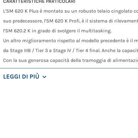
CARATTERISTICHE PARTICOLARI
L’SM 620 K Plus è montato su un robusto telaio cingolato c
suo predecessore, l’SM 620 K Profi, è il sistema di rilevame
l’SM 620.2 K in grado di svolgere il multitasking.
Un altro miglioramento rispetto al modello precedente è il 
da Stage IIIB / Tier 3 a Stage IV / Tier 4 final. Anche la capac
Con la sua generosa capacità della tramoggia di alimentazione
La vagliatrice a tamburo SM 620.2 K è attrezzata in modo otti
LEGGI DI PIÙ
contributo lungimirante al riciclaggio.
APPLICAZIONI
Lavorazione del legno di scarto
Estrazione di discariche
Compostaggio
Riciclaggio dei rifiuti commerciali