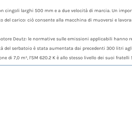
on cingoli larghi 500 mm e a due velocità di marcia. Un impo
nto del carico: ciò consente alla macchina di muoversi e lavor
motore Deutz: le normative sulle emissioni applicabili hanno
ità del serbatoio è stata aumentata dai precedenti 300 litri agli 
 di 7,0 m³, l’SM 620.2 K è allo stesso livello dei suoi fratell
male per la vagliatura di quasi tutti i tipi di rifiuti e materi