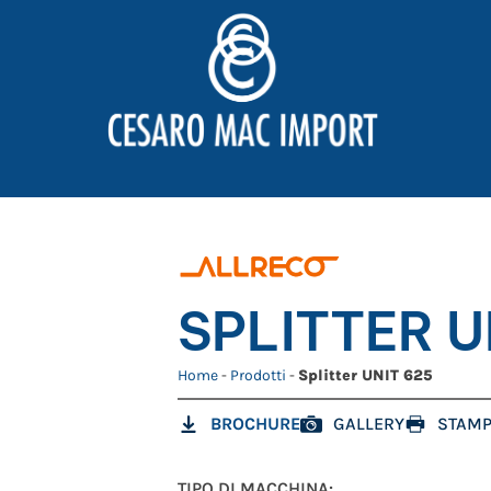
SPLITTER U
Home
-
Prodotti
-
Splitter UNIT 625
BROCHURE
GALLERY
STAMP
TIPO DI MACCHINA: