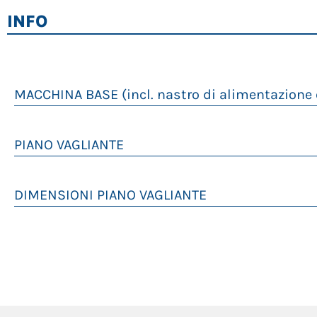
INFO
MACCHINA BASE (incl. nastro di alimentazione e
PESO
PIANO VAGLIANTE
LUNGHEZZA
TIPOLOGIA
DIMENSIONI PIANO VAGLIANTE
LARGHEZZA
LUNGHEZZA DEL NASTRO
LUNGHEZZA DI LAVORO
ALTEZZA
LARGHEZZA DEL NASTRO
LARGHEZZA DI LAVORO
VAGLIATURA
DIMENSIONI DEL PIANO