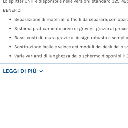
Lo splitter UNIT è disponibile nelle versioni standard 325, 
BENEFICI
Separazione di materiali difficili da separare, con opz
Sistema praticamente privo di grovigli grazie al proce
Bassi costi di usura grazie al design robusto e sempli
Sostituzione facile e veloce dei moduli del deck dello 
Varie varianti di lunghezza dello schermo disponibili:
CARATTERISTICHE
LEGGI DI PIÙ
Con il suo piatto di vaglio compatto, lo splitter UNIT è la solu
A seconda delle proprietà specifiche del materiale (rifiuti comm
misti), è possibile ottenere una produttività costantemente e
Lo splitter UNIT è un pre-separatore e può quindi essere uti
regolazione del piatto del vaglio e un sistema autopulente pr
Separa in modo affidabile rifiuti commerciali e industriali, l