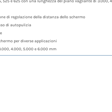
425, 525 e 625 con una lunghezza del piano vagliante di 3.000,
ione di regolazione della distanza dello schermo
sso di autopulizia
ce
schermo per diverse applicazioni
 3.000, 4.000, 5.000 e 6.000 mm
zione perfetta per quasi tutti i materiali.
erciali e domestici, rottami metallici, scorie, rifiuti organici,
levata utilizzando il design intelligente del piano di vagliatu
lizzato all’inizio di ogni processo di selezione: qui convince
ivo di intasamenti e grovigli.
egno e rifiuti verdi e, a seconda dell’applicazione, anche rottam