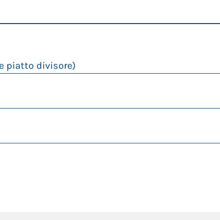
 piatto divisore)
9.680 kg
9.650 mm
PIANO ORIZZONTALE
2.930 mm
3.100 mm
6.000 mm
1.640 mm
1.200 mm
2.500 mm
A COCLEE
SELEZIONABILI