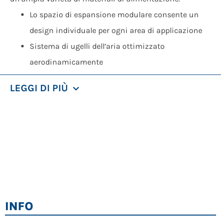
Lo spazio di espansione modulare consente un
design individuale per ogni area di applicazione
Sistema di ugelli dell’aria ottimizzato
aerodinamicamente
Nastro di alimentazione con curva verso il basso
LEGGI DI PIÙ
per ridurre i pezzi lunghi in merci leggere
Ridimensionamento standardizzato per tutti i
parametri di impostazione per una riproducibilità
ottimale dei risultati di separazione
Una velocità del nastro particolarmente elevata
porta a una produttività costantemente elevata
con risultati di separazione ottimali
INFO
Caratteristiche