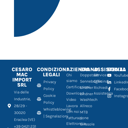
CESARO
CONDIZIONI
AZIENDA
BRAND
ASSISTENZA
SOCIAL
MAC
LEGALI
Chi
Doppstadt
Service
YouTub
IMPORT
siamo
Sennebogen
Officina
Privacy
LinkedI
SRL
Certificazioni
Lindner
Richiedi
Policy
Facebo
Via delle
Download
Assistenza
Lindner
Cookie
Instag
Industrie,
Video
Washtech
Policy
28/29 -
Lavora
Allreco
Whistleblowing
con noi
MTB
30020
| Segnalazioni
Fatturazione
Il
Eraclea (VE)
Elettronica
Girasole
+39 0421 231