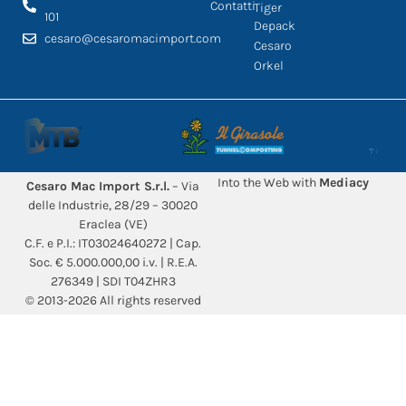
Contatti
Tiger
101
Depack
cesaro@cesaromacimport.com
Cesaro
Orkel
Into the Web with
Mediacy
Cesaro Mac Import S.r.l.
– Via
delle Industrie, 28/29 – 30020
Eraclea (VE)
C.F. e P.I.: IT03024640272 | Cap.
Soc. € 5.000.000,00 i.v. | R.E.A.
276349 | SDI T04ZHR3
© 2013-2026 All rights reserved