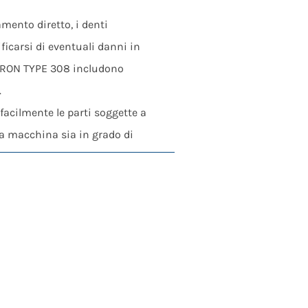
mento diretto, i denti
ificarsi di eventuali danni in
 CERON TYPE 308 includono
.
facilmente le parti soggette a
la macchina sia in grado di
artner giusto per installazioni
 La velocità può essere regolata
ti di processo. Grandi portelli
 ingombranti, rifiuti commerciali,
o meccanico / biologico, del