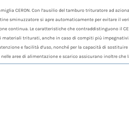
iglia CERON. Con l’ausilio del tamburo trituratore ad aziona
pettine sminuzzatore si apre automaticamente per evitare il ver
azione continua. Le caratteristiche che contraddistinguono il
 materiali triturati, anche in caso di compiti più impegnativi
enzione e facilità d’uso, nonché per la capacità di sostituire 
o nelle aree di alimentazione e scarico assicurano inoltre che 
zione. A sua volta, ciò rende letteralmente CERON TYPE 308 il p
ttività in tutte le aree di applicazione.
rasmissione a cinghia e un potente riduttore a coppia conica.
hina sia sempre adattata in modo ottimale ai rispettivi requisi
e e sicura dall’esterno della macchina.
adici, rifiuti verdi, rifiuti organici, rifiuti domestici, rifiuti
tta per un’ampia varietà di compiti nei settori del trattament