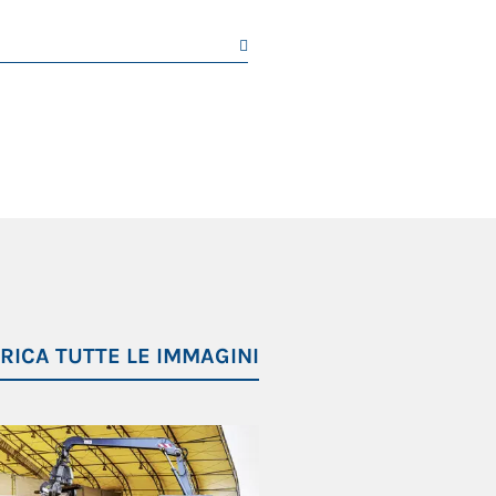
)
iretto agli strumenti di
e
etromarcia e poi passa di nuovo
RICA TUTTE LE IMMAGINI