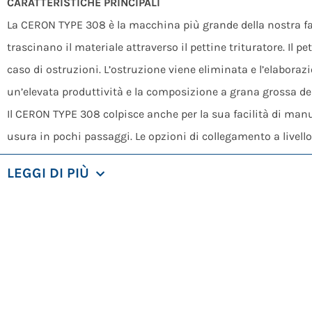
CARATTERISTICHE PRINCIPALI
La CERON TYPE 308 è la macchina più grande della nostra fam
trascinano il materiale attraverso il pettine trituratore. Il 
caso di ostruzioni. L’ostruzione viene eliminata e l’elabor
un’elevata produttività e la composizione a grana grossa dei
Il CERON TYPE 308 colpisce anche per la sua facilità di manut
usura in pochi passaggi. Le opzioni di collegamento a livell
adattarsi facilmente alle condizioni specifiche dell’installa
LEGGI DI PIÙ
esistenti e nuove con particolare attenzione all’elevata produ
La macchina è azionata direttamente da un motore trifase, t
individualmente tramite l’inverter per garantire che la macc
di sicurezza e sportelli facilitano la manutenzione efficient
I pre-trituratori della serie CERON processano scarti di legno, r
rifiuti edili e molto altro ancora. Ciò rende la macchina ada