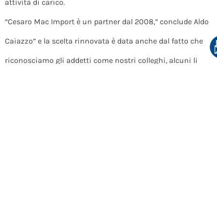
attività di carico.
“Cesaro Mac Import è un partner dal 2008,” conclude Aldo
Caiazzo” e la scelta rinnovata è data anche dal fatto che
riconosciamo gli addetti come nostri colleghi, alcuni li
conosciamo personalmente e in loro abbiamo potuto
riscontrare sempre una attaccamento a noi che
ritroviamo solo nei nostri dipendenti”.
MULTIMEDIA