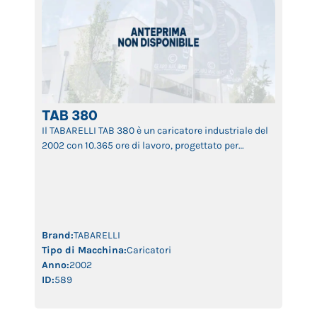
TAB 380
Il TABARELLI TAB 380 è un caricatore industriale del
2002 con 10.365 ore di lavoro, progettato per
garantire efficienza e affidabilità nella
movimentazione di materiali pesanti. Grazie alla
sua struttura robusta, sistema idraulico avanzato e
braccio versatile, questa macchina assicura
prestazioni elevate, lunga durata operativa e
produttività costante. Ideale per settori come
Brand:
TABARELLI
riciclaggio, gestione rifiuti […]
Tipo di Macchina:
Caricatori
Anno:
2002
ID:
589