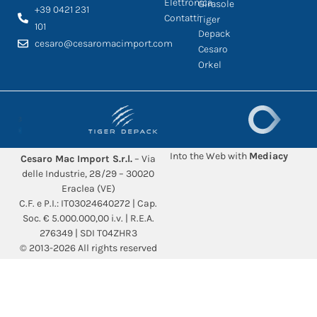
Elettronica
Girasole
+39 0421 231
Contatti
Tiger
101
Depack
cesaro@cesaromacimport.com
Cesaro
Orkel
Into the Web with
Mediacy
Cesaro Mac Import S.r.l.
– Via
delle Industrie, 28/29 – 30020
Eraclea (VE)
C.F. e P.I.: IT03024640272 | Cap.
Soc. € 5.000.000,00 i.v. | R.E.A.
276349 | SDI T04ZHR3
© 2013-2026 All rights reserved