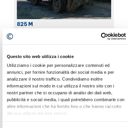
825 M
Il SENNEBOGEN 825 è un caricatore industriale del
2015 con 5.842 ore di lavoro, progettato per
garantire massima efficienza nella movimentazione
Brand:
SENNEBOGEN
CARICATORI
di materiali pesanti. Grazie alla sua struttura
Tipo di Macchina:
Caricatori
robusta, sistema idraulico avanzato e braccio
Anno:
2015
Questo sito web utilizza i cookie
versatile, questa macchina assicura prestazioni
ID:
588
Utilizziamo i cookie per personalizzare contenuti ed
elevate, lunga durata operativa e produttività
costante. Ideale per settori come riciclaggio,
annunci, per fornire funzionalità dei social media e per
gestione rifiuti e logistica […]
analizzare il nostro traffico. Condividiamo inoltre
informazioni sul modo in cui utilizza il nostro sito con i
nostri partner che si occupano di analisi dei dati web,
830 M
pubblicità e social media, i quali potrebbero combinarle con
Il SENNEBOGEN 830 M è un caricatore industriale,
altre informazioni che ha fornito loro o che hanno raccolto
progettato per garantire massima efficienza nella
dal suo utilizzo dei loro servizi.
movimentazione di materiali pesanti. Grazie alla
sua struttura robusta, sistema idraulico avanzato e
braccio versatile, questa macchina assicura