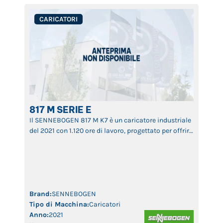
CARICATORI
817 M SERIE E
Il SENNEBOGEN 817 M K7 è un caricatore industriale
del 2021 con 1.120 ore di lavoro, progettato per offrire
elevata efficienza nella movimentazione di
materiali pesanti. Grazie al suo design compatto,
sistema idraulico avanzato e braccio versatile,
questa macchina assicura grande precisione e
affidabilità, rendendola ideale per riciclaggio,
gestione dei rifiuti e logistica industriale. Il […]
Brand:
SENNEBOGEN
Tipo di Macchina:
Caricatori
Anno:
2021