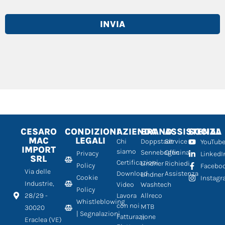
INVIA
CESARO
CONDIZIONI
AZIENDA
BRAND
ASSISTENZA
SOCIAL
MAC
LEGALI
Chi
Doppstadt
Service
YouTub
IMPORT
siamo
Sennebogen
Officina
Privacy
LinkedI
SRL
Certificazioni
Lindner
Richiedi
Policy
Facebo
Via delle
Download
Assistenza
Lindner
Cookie
Instag
Industrie,
Video
Washtech
Policy
28/29 -
Lavora
Allreco
Whistleblowing
con noi
MTB
30020
| Segnalazioni
Fatturazione
Il
Eraclea (VE)