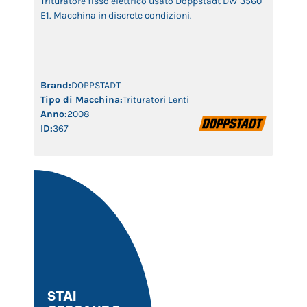
Trituratore fisso elettrico usato Doppstadt DW 3560
E1. Macchina in discrete condizioni.
Brand:
DOPPSTADT
Tipo di Macchina:
Trituratori Lenti
Anno:
2008
ID:
367
STAI