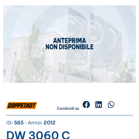
Condividi su
ID:
565
- Anno:
2012
DW 3060 C