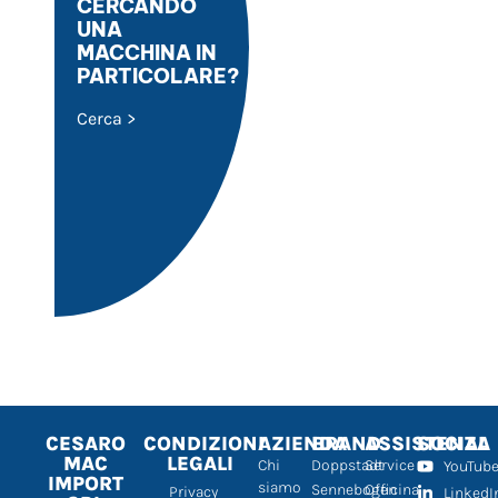
CERCANDO
UNA
MACCHINA IN
PARTICOLARE?
Cerca >
CESARO
CONDIZIONI
AZIENDA
BRAND
ASSISTENZA
SOCIAL
MAC
LEGALI
Chi
Doppstadt
Service
YouTub
IMPORT
siamo
Sennebogen
Officina
Privacy
LinkedI