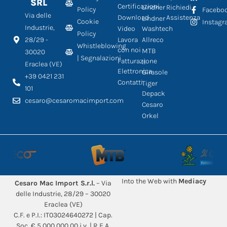
SRL
Certificazioni
Lindner
Richiedi
Policy
Facebo
Via delle
Download
Assistenza
Lindner
Cookie
Instag
Industrie,
Video
Washtech
Policy
28/29 -
Lavora
Allreco
Whistleblowing
con noi
MTB
30020
| Segnalazioni
Fatturazione
Il
Eraclea (VE)
Elettronica
Girasole
+39 0421 231
Contatti
Tiger
101
Depack
cesaro@cesaromacimport.com
Cesaro
Orkel
Into the Web with
Mediacy
Cesaro Mac Import S.r.l.
– Via
delle Industrie, 28/29 – 30020
Eraclea (VE)
C.F. e P.I.: IT03024640272 | Cap.
Soc. € 5.000.000,00 i.v. | R.E.A.