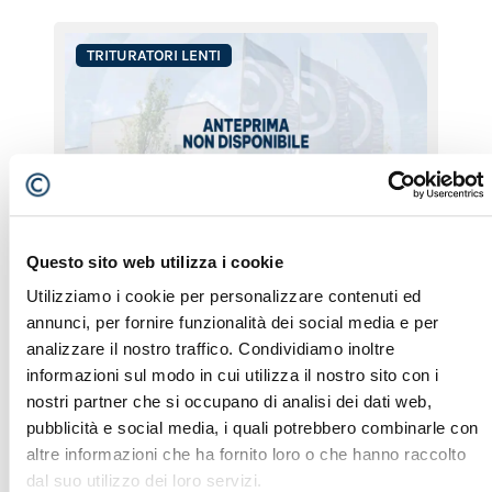
TRITURATORI LENTI
DW 2560
Questo sito web utilizza i cookie
Il DOPPSTADT DW 2560 è un trituratore lento del
Utilizziamo i cookie per personalizzare contenuti ed
1995, con 2.357 ore di lavoro, progettato per
annunci, per fornire funzionalità dei social media e per
garantire efficienza e resistenza nella riduzione
volumetrica di rifiuti ingombranti, legno, biomassa
analizzare il nostro traffico. Condividiamo inoltre
e materiali da demolizione. Grazie alla sua
informazioni sul modo in cui utilizza il nostro sito con i
tecnologia di triturazione a bassa velocità e alla
nostri partner che si occupano di analisi dei dati web,
costruzione robusta, questa macchina assicura
pubblicità e social media, i quali potrebbero combinarle con
prestazioni elevate, riducendo i costi operativi […]
Brand:
DOPPSTADT
altre informazioni che ha fornito loro o che hanno raccolto
Tipo di Macchina:
Trituratori Lenti
dal suo utilizzo dei loro servizi.
Anno:
1995