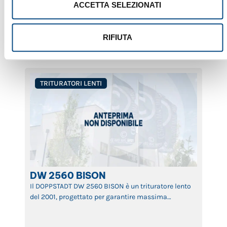
energetici e lunga durata operativa. Ideale per
ACCETTA SELEZIONATI
Brand:
DOPPSTADT
impianti di riciclaggio, […]
Tipo di Macchina:
Trituratori Lenti
Anno:
2001
ID:
561
RIFIUTA
TRITURATORI LENTI
DW 2560 BISON
Il DOPPSTADT DW 2560 BISON è un trituratore lento
del 2001, progettato per garantire massima
efficienza nella riduzione volumetrica di rifiuti,
legno, biomassa e materiali ingombranti. Grazie alla