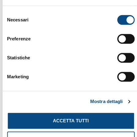
ID:
396
Selezione
Necessari
del
consenso
TRITURATORI LENTI
Preferenze
Statistiche
Marketing
DW 2560 E
Il DOPPSTADT DW 2560 E è un trituratore lento del
2001, progettato per garantire massima efficienza
Mostra dettagli
nella riduzione volumetrica di rifiuti, legno,
biomassa e materiali ingombranti. Grazie alla sua
ACCETTA TUTTI
tecnologia avanzata di triturazione, struttura
robusta e motore potente, questa macchina
assicura elevata produttività, bassi consumi