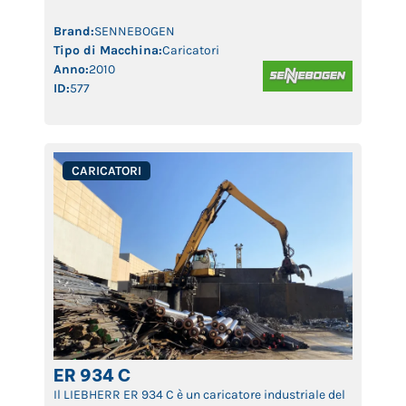
durata operativa e produttività costante. Ideale per
settori come riciclaggio, gestione rifiuti,
Brand:
SENNEBOGEN
movimentazione rottami e logistica […]
Tipo di Macchina:
Caricatori
Anno:
2010
ID:
577
CARICATORI
ER 934 C
Il LIEBHERR ER 934 C è un caricatore industriale del