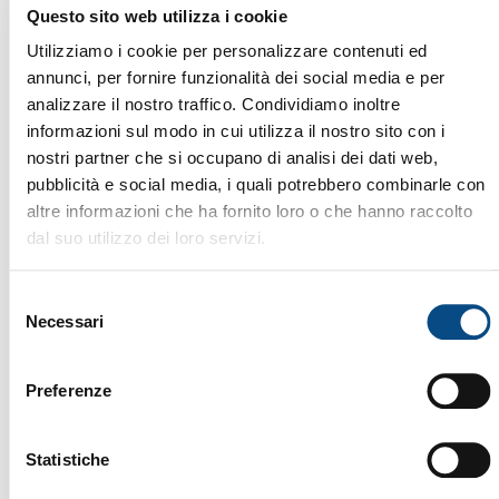
Il TABARELLI TAB 380 è un caricatore industriale del
Questo sito web utilizza i cookie
2002 con 10.365 ore di lavoro, progettato per
garantire efficienza e affidabilità nella
Utilizziamo i cookie per personalizzare contenuti ed
movimentazione di materiali pesanti. Grazie alla
annunci, per fornire funzionalità dei social media e per
sua struttura robusta, sistema idraulico avanzato e
analizzare il nostro traffico. Condividiamo inoltre
braccio versatile, questa macchina assicura
informazioni sul modo in cui utilizza il nostro sito con i
prestazioni elevate, lunga durata operativa e
nostri partner che si occupano di analisi dei dati web,
produttività costante. Ideale per settori come
Brand:
TABARELLI
pubblicità e social media, i quali potrebbero combinarle con
riciclaggio, gestione rifiuti […]
Tipo di Macchina:
Caricatori
altre informazioni che ha fornito loro o che hanno raccolto
Anno:
2002
ID:
589
dal suo utilizzo dei loro servizi.
Selezione
Necessari
del
CARICATORI
consenso
Preferenze
Statistiche