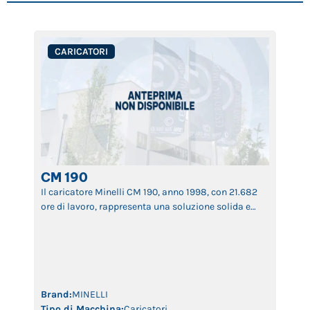
CARICATORI
CM 190
Il caricatore Minelli CM 190, anno 1998, con 21.682
ore di lavoro, rappresenta una soluzione solida e
affidabile per la movimentazione di materiali in
impianti di riciclo, rottami e ambientali. Macchina
robusta, progettata per durare e garantire efficienza
operativa anche dopo anni di utilizzo. Disponibile
presso Cesaro Mac Import, specialista nella
selezione e revisione di […]
Brand:
MINELLI
Tipo di Macchina:
Caricatori