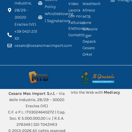
Industrie,
Video
Washtech
Policy
28/29 -
Lavora
Allreco
Whistleblowing
con noi
MTB
30020
| Segnalazioni
Fatturazione
Il
Eraclea (VE)
Elettronica
Girasole
+39 0421 231
Contatti
Tiger
101
Depack
cesaro@cesaromacimport.com
Cesaro
Orkel
Into the Web with
Mediacy
Cesaro Mac Import S.r.l.
– Via
delle Industrie, 28/29 – 30020
Eraclea (VE)
C.F. e P.I.: IT03024640272 | Cap.
Soc. € 5.000.000,00 i.v. | R.E.A.
276349 | SDI T04ZHR3
© 2013-2026 All rights reserved