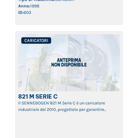
Anno:
1998
ID:
603
CARICATORI
821 M SERIE C
Il SENNEBOGEN 821 M Serie C è un caricatore
industriale del 2010, progettato per garantire
massima efficienza nella movimentazione di
materiali pesanti. Grazie alla sua struttura robusta,
sistema idraulico avanzato e braccio versatile,
questa macchina assicura prestazioni elevate, lunga