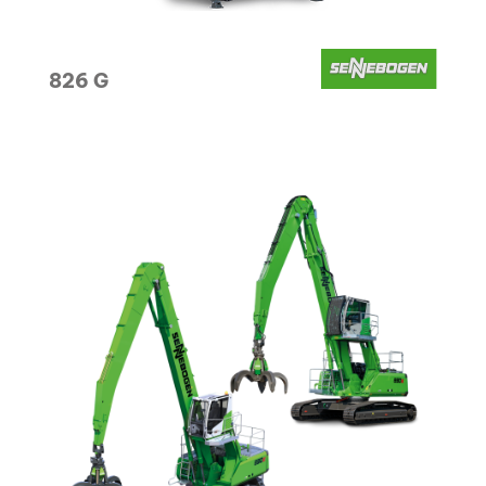
826 G