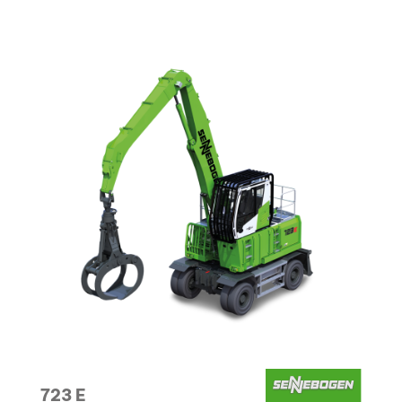
723 E