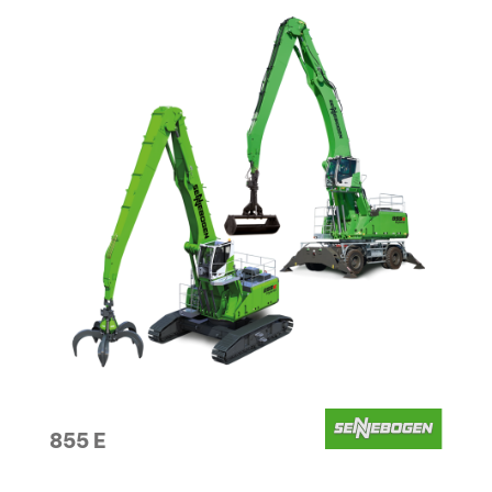
855 E