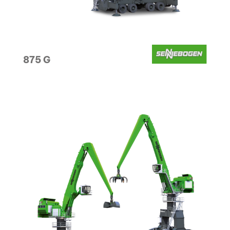
875 G