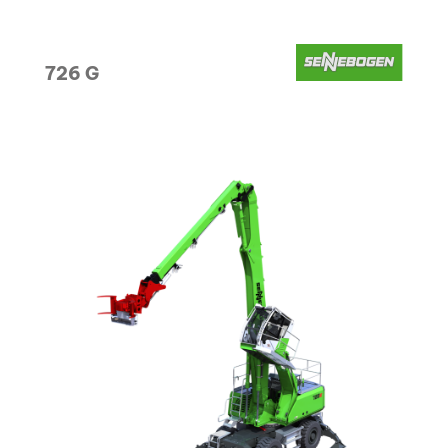
726 G