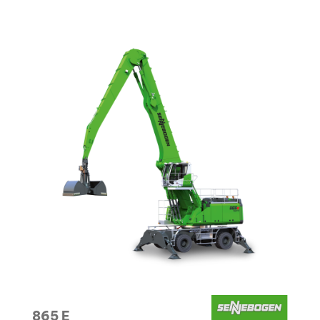
865 E