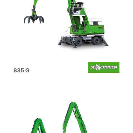
835 G