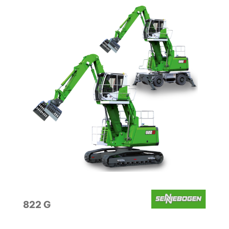
822 G