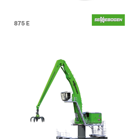
875 E