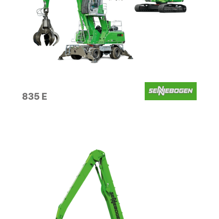
835 E