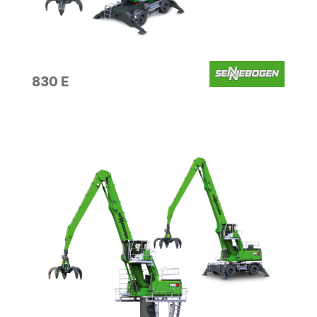
830 E