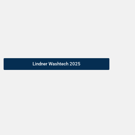
stabilizza la qualità del materiale e migliora le
performance delle fasi a valle. Questo si traduce in
maggiore purezza del prodotto, efficienza di processo
e valore del materiale riciclato
.
Lindner Washtech 2025