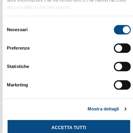
altre informazioni che ha fornito loro o che hanno raccolto
dal suo utilizzo dei loro servizi.
Selezione
Necessari
del
consenso
Preferenze
Statistiche
Marketing
FILM EXAMINER
Mostra dettagli
ACCETTA TUTTI