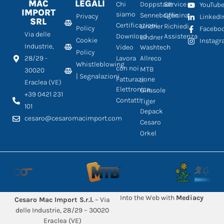
MAC
LEGALI
Chi
Doppstadt
Service
YouTub
IMPORT
siamo
Sennebogen
Officina
Privacy
LinkedI
SRL
Certificazioni
Lindner
Richiedi
Policy
Facebo
Via delle
Download
Assistenza
Lindner
Cookie
Instag
Industrie,
Video
Washtech
Policy
28/29 -
Lavora
Allreco
Whistleblowing
con noi
MTB
30020
| Segnalazioni
Fatturazione
Il
Eraclea (VE)
Elettronica
Girasole
+39 0421 231
Contatti
Tiger
101
Depack
cesaro@cesaromacimport.com
Cesaro
Orkel
Into the Web with
Mediacy
Cesaro Mac Import S.r.l.
– Via
delle Industrie, 28/29 – 30020
Eraclea (VE)