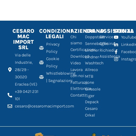
CESARO
CONDIZIONI
AZIENDA
BRAND
ASSISTENZA
SOCIAL
MAC
LEGALI
Chi
Doppstadt
Service
YouTub
IMPORT
siamo
Sennebogen
Officina
Privacy
LinkedI
SRL
Certificazioni
Lindner
Richiedi
Policy
Facebo
Via delle
Download
Assistenza
Lindner
Cookie
Instag
Industrie,
Video
Washtech
Policy
28/29 -
Lavora
Allreco
Whistleblowing
con noi
MTB
30020
| Segnalazioni
Fatturazione
Il
Eraclea (VE)
Elettronica
Girasole
+39 0421 231
Contatti
Tiger
101
Depack
cesaro@cesaromacimport.com
Cesaro
Orkel