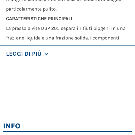
particolarmente pulito.
CARATTERISTICHE PRINCIPALI
La pressa a vite DSP 205 separa i rifiuti biogeni in una
frazione liquida e una frazione solida. I componenti
biodisponibili vengono arricchiti nella fase liquida e
LEGGI DI PIÙ
separati dal materiale di confezionamento e da altri
corpi estranei prima di essere utilizzati come substrato
per la generazione di biogas nel fermentatore umido. A
seconda del materiale in ingresso, la fase solida può
essere compostata e, dopo la successiva vagliatura,
utilizzata come combustibile derivato dai rifiuti.
I due alberi di miscelazione convogliatori nella
INFO
tramoggia di alimentazione strappano gli imballaggi e
i sacchi per mezzo della forza di taglio, non triturandoli