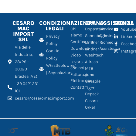
CESARO
CONDIZIONI
AZIENDA
BRAND
ASSISTENZA
SOCIAL
MAC
LEGALI
Chi
Doppstadt
Service
YouTub
IMPORT
siamo
Sennebogen
Officina
Privacy
LinkedI
SRL
Certificazioni
Lindner
Richiedi
Policy
Facebo
Via delle
Download
Assistenza
Lindner
Cookie
Instag
Industrie,
Video
Washtech
Policy
28/29 -
Lavora
Allreco
Whistleblowing
con noi
MTB
30020
| Segnalazioni
Fatturazione
Il
Eraclea (VE)
Elettronica
Girasole
+39 0421 231
Contatti
Tiger
101
Depack
cesaro@cesaromacimport.com
Cesaro
Orkel