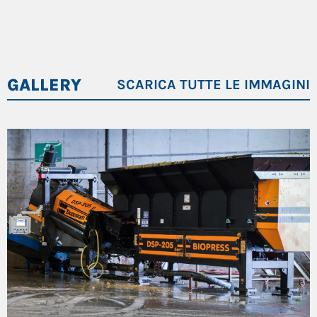
Potenza motore (kW/PS)
2x15 / 2x20
Non è necessaria alcuna pre-triturazione,
Larghezza di carico (mm)
3710
screening preliminare o post-trattamento del
digestato
GALLERY
SCARICA TUTTE LE IMMAGINI
Filtrato molto pulito grazie alla lavorazione
delicata nella tramoggia di miscelazione e nella
pressa
Tollerante a corpi solidi con un diametro fino a ca.
80 mm
Basso consumo energetico grazie al cono della
pressa co-rotante
Facile da mantenere a causa dei segmenti di
usura che sono imbullonati al volo della vite
Buona accessibilità del punto di presa in
consegna tra tramoggia e pressa grazie alla