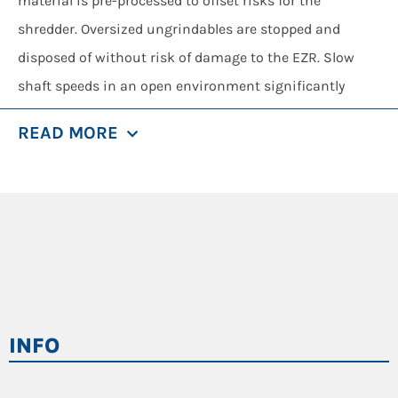
material is pre-processed to offset risks for the
shredder. Oversized ungrindables are stopped and
disposed of without risk of damage to the EZR. Slow
shaft speeds in an open environment significantly
reduce the risk of explosions and their consequences.
READ MORE
Our electric range (eDrive) is a true innovation, without
equivalent on the market. A custom-made drive
assembly with performance worthy of a hydraulic drive:
99T of force at the business end of the pre-shredder
even at near-static rotation speeds. A new area has
been created to process aluminium, low-density
bundles and light scrap metal.
INFO