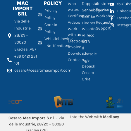
MAC
POLICY
Who
Doppstadt
Customer
YouTub
IMPORT
we are
Service
Sennebogen
Privacy
LinkedI
SRL
Certifications
Workshop
Lindner
Policy
Facebo
Via delle
Videos
Request
Lindner
Cookie
Instag
Industrie,
Support
Work
Washtech
Policy
with us
28/29 -
Allreco
Whistleblowing
Electronic
MTB
30020
| Notifications
Invoice
Il
Eraclea (VE)
Download
Girasole
+39 0421 231
Contacts
Tiger
101
Depack
cesaro@cesaromacimport.com
Cesaro
Orkel
Into the Web with
Mediacy
Cesaro Mac Import S.r.l.
– Via
delle Industrie, 28/29 – 30020
Eraclea (VE)