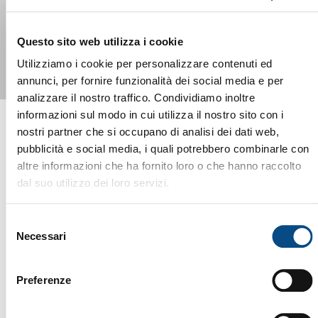
EZR 2200 / 2500
Questo sito web utilizza i cookie
Utilizziamo i cookie per personalizzare contenuti ed
annunci, per fornire funzionalità dei social media e per
analizzare il nostro traffico. Condividiamo inoltre
informazioni sul modo in cui utilizza il nostro sito con i
nostri partner che si occupano di analisi dei dati web,
pubblicità e social media, i quali potrebbero combinarle con
altre informazioni che ha fornito loro o che hanno raccolto
YOU MIGHT ALSO BE INTERESTED
dal suo utilizzo dei loro servizi.
IN...
Selezione
Necessari
del
consenso
Preferenze